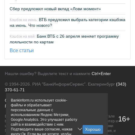
Сбер предложил новый вклад «Лови момент»
ВТБ предложил выбрать категории кэшбэка
Кэшбэк на июнь:
на июнь. Что нового?
Банк ВТБ с 26 апреля меняет программу
Кэшбэк на май:
лояльности по картам
Все статьи
Нашли ошибку? Выделите текст и нажмите
Ctrl+Enter
© 1994-2026.
РИА "БанкИнформСервис". Екатеринбург
(343)
370-61-71
О проекте
Политика конфиденциальности
Bankinform.ru использует cookie-
файлы и обрабатывает
Правовая информация
Для рекламодателей
персональные данные с
использованием Яндекс Метрики,
Вся информация о продуктах банков, размещенная на портале
16+
Google Analytics. Это улучшает работу
bankinform.ru, носит исключительно ознакомительный характер и
сайта и взаимодействие с ним.
не является публичной офертой, определяемой положениями
Подтвердите ваше согласие, нажав
ГК РФ. Информация не содержит точного и полного описания, и
кнопу Ок. Если вы не хотите, чтобы