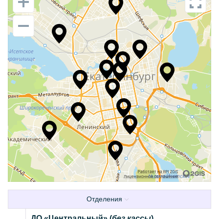
Отделения
ДО «Центральный» (
без кассы
)