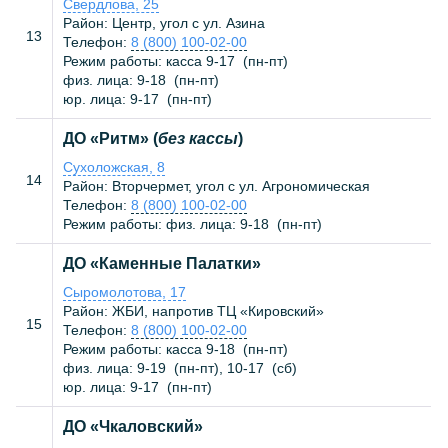
Свердлова, 25
Район: Центр, угол с ул. Азина
13
Телефон:
8 (800) 100-02-00
Режим работы: касса
9-17
(
пн-пт
)
физ. лица:
9-18
(
пн-пт
)
юр. лица:
9-17
(
пн-пт
)
ДО «Ритм» (
без кассы
)
Сухоложская, 8
14
Район: Вторчермет, угол с ул. Агрономическая
Телефон:
8 (800) 100-02-00
Режим работы: физ. лица:
9-18
(
пн-пт
)
ДО «Каменные Палатки»
Сыромолотова, 17
Район: ЖБИ, напротив ТЦ «Кировский»
15
Телефон:
8 (800) 100-02-00
Режим работы: касса
9-18
(
пн-пт
)
физ. лица:
9-19
(
пн-пт
),
10-17
(
сб
)
юр. лица:
9-17
(
пн-пт
)
ДО «Чкаловский»