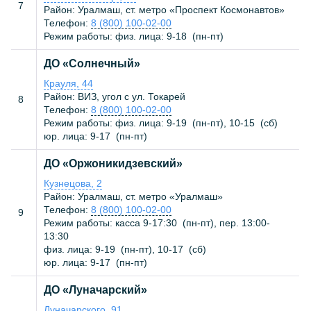
7
Район: Уралмаш, ст. метро «Проспект Космонавтов»
Телефон:
8 (800) 100-02-00
Режим работы: физ. лица:
9-18
(
пн-пт
)
ДО «Солнечный»
Крауля, 44
Район: ВИЗ, угол с ул. Токарей
8
Телефон:
8 (800) 100-02-00
Режим работы: физ. лица:
9-19
(
пн-пт
),
10-15
(
сб
)
юр. лица:
9-17
(
пн-пт
)
ДО «Оржоникидзевский»
Кузнецова, 2
Район: Уралмаш, ст. метро «Уралмаш»
Телефон:
8 (800) 100-02-00
9
Режим работы: касса
9-17:30
(
пн-пт
), пер. 13:00-
13:30
физ. лица:
9-19
(
пн-пт
),
10-17
(
сб
)
юр. лица:
9-17
(
пн-пт
)
ДО «Луначарский»
Луначарского, 91