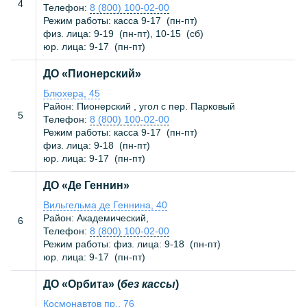
4
Телефон:
8 (800) 100-02-00
Режим работы: касса
9-17
(
пн-пт
)
физ. лица:
9-19
(
пн-пт
),
10-15
(
сб
)
юр. лица:
9-17
(
пн-пт
)
ДО «Пионерский»
Блюхера, 45
Район: Пионерский , угол с пер. Парковый
5
Телефон:
8 (800) 100-02-00
Режим работы: касса
9-17
(
пн-пт
)
физ. лица:
9-18
(
пн-пт
)
юр. лица:
9-17
(
пн-пт
)
ДО «Де Геннин»
Вильгельма де Геннина, 40
Район: Академический,
6
Телефон:
8 (800) 100-02-00
Режим работы: физ. лица:
9-18
(
пн-пт
)
юр. лица:
9-17
(
пн-пт
)
ДО «Орбита» (
без кассы
)
Космонавтов пр., 76