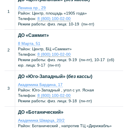
Ленина пр., 29
1
Район: Центр, площадь «1905 года»
Телефон:
8 (800) 100-02-00
Режим работы: физ. лица:
10-19
(
пн-пт
)
ДО «Саммит»
8 Марта, 51
Район: Центр, БЦ «Саммит»
2
Телефон:
8 (800) 100-02-00
Режим работы: физ. лица:
9-19
(
пн-пт
),
10-17
(
сб
)
юр. лица:
9-17
(
пн-пт
)
ДО «Юго-Западный» (
без кассы
)
Академика Бардина, 17
3
Район: Юго-Западный , угол с ул. Ясная
Телефон:
8 (800) 100-02-00
Режим работы: физ. лица:
9-18
(
пн-пт
)
ДО «Ботанический»
Академика Шварца, 20/2
Район: Ботанический , напротив ТЦ «Дирижабль»