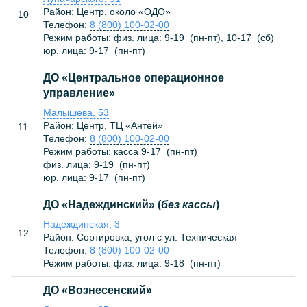
Район: Центр, около «ОДО»
10
Телефон:
8 (800) 100-02-00
Режим работы: физ. лица:
9-19
(
пн-пт
),
10-17
(
сб
)
юр. лица:
9-17
(
пн-пт
)
ДО «Центральное операционное
управление»
Малышева, 53
Район: Центр, ТЦ «Антей»
11
Телефон:
8 (800) 100-02-00
Режим работы: касса
9-17
(
пн-пт
)
физ. лица:
9-19
(
пн-пт
)
юр. лица:
9-17
(
пн-пт
)
ДО «Надеждинский» (
без кассы
)
Надеждинская, 3
12
Район: Сортировка, угол с ул. Техническая
Телефон:
8 (800) 100-02-00
Режим работы: физ. лица:
9-18
(
пн-пт
)
ДО «Вознесенский»