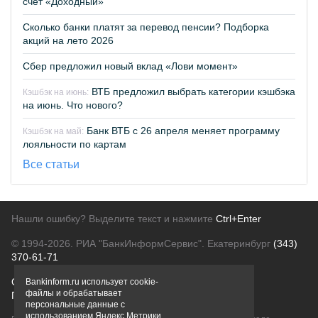
счет «Доходный»
Сколько банки платят за перевод пенсии? Подборка
акций на лето 2026
Сбер предложил новый вклад «Лови момент»
ВТБ предложил выбрать категории кэшбэка
Кэшбэк на июнь:
на июнь. Что нового?
Банк ВТБ с 26 апреля меняет программу
Кэшбэк на май:
лояльности по картам
Все статьи
Нашли ошибку? Выделите текст и нажмите
Ctrl+Enter
© 1994-2026.
РИА "БанкИнформСервис". Екатеринбург
(343)
370-61-71
О проекте
Политика конфиденциальности
Bankinform.ru использует cookie-
файлы и обрабатывает
Правовая информация
Для рекламодателей
персональные данные с
использованием Яндекс Метрики,