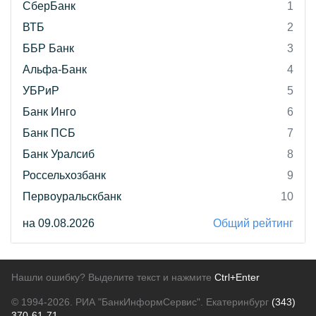
СберБанк
1
ВТБ
2
ББР Банк
3
Альфа-Банк
4
УБРиР
5
Банк Инго
6
Банк ПСБ
7
Банк Уралсиб
8
Россельхозбанк
9
Первоуральскбанк
10
на 09.08.2026
Общий рейтинг
Нашли ошибку? Выделите текст и нажмите
Ctrl+Enter
© 1994-2026.
РИА "БанкИнформСервис". Екатеринбург
(343)
370-61-71