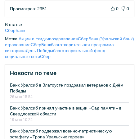
Просмотров: 2351
0
0
В статье:
СберБанк
Метки:
Акции и скидки
поздравления
СберБанк (Уральский банк)
страхование
СберБанк
благотворительная программа
викторина
День Победы
благотворительный фонд
социальные сети
Сбер
Новости по теме
Банк Уралсиб в Златоусте поздравил ветеранов с Днём
Победы
26 мая 15:54
Банк Уралсиб принял участие в акции «Сад памяти» в
Свердловской области
19 мая 10:24
Банк Уралсиб поддержал военно-патриотическую
эстафету «Тропа Уральских героев»