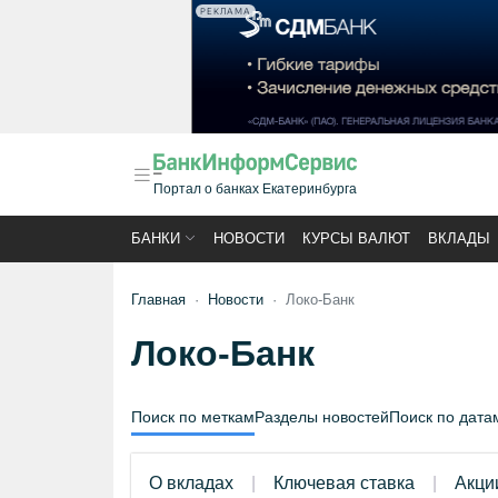
РЕКЛАМА
Портал о банках Екатеринбурга
БАНКИ
НОВОСТИ
КУРСЫ ВАЛЮТ
ВКЛАДЫ
Главная
Новости
Локо-Банк
Локо-Банк
Поиск по меткам
Разделы новостей
Поиск по дата
О вкладах
Ключевая ставка
Акци