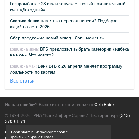
Газпромбанк с 23 июля запускает новый накопительный
счет «Доходный»
Сколько банки платят за перевод пенсии? Подборка
акций на лето 2026
Сбер предложил новый вклад «Лови момент»
ВТБ предложил выбрать категории кэшбэка
Кэшбэк на июнь:
на июнь. Что нового?
Банк ВТБ с 26 апреля меняет программу
Кэшбэк на май:
лояльности по картам
Все статьи
Нашли ошибку? Выделите текст и нажмите
Ctrl+Enter
© 1994-2026.
РИА "БанкИнформСервис". Екатеринбург
(343)
370-61-71
О проекте
Политика конфиденциальности
Bankinform.ru использует cookie-
файлы и обрабатывает
Правовая информация
Для рекламодателей