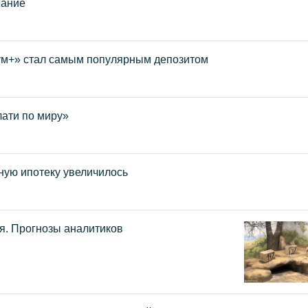
вание
ум+» стал самым популярным депозитом
лати по миру»
ную ипотеку увеличилось
я. Прогнозы аналитиков