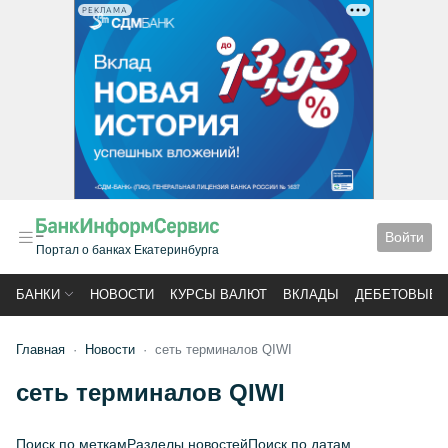
РЕКЛАМА
Войти
Портал о банках Екатеринбурга
БАНКИ
НОВОСТИ
КУРСЫ ВАЛЮТ
ВКЛАДЫ
ДЕБЕТОВЫЕ 
Главная
Новости
сеть терминалов QIWI
сеть терминалов QIWI
Поиск по меткам
Разделы новостей
Поиск по датам