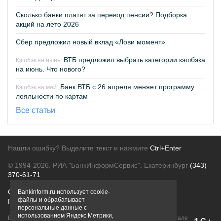
Сколько банки платят за перевод пенсии? Подборка
акций на лето 2026
Сбер предложил новый вклад «Лови момент»
ВТБ предложил выбрать категории кэшбэка
Кэшбэк на июнь:
на июнь. Что нового?
Банк ВТБ с 26 апреля меняет программу
Кэшбэк на май:
лояльности по картам
Все статьи
Нашли ошибку? Выделите текст и нажмите
Ctrl+Enter
© 1994-2026.
РИА "БанкИнформСервис". Екатеринбург
(343)
370-61-71
О проекте
Политика конфиденциальности
Bankinform.ru использует cookie-
файлы и обрабатывает
Правовая информация
Для рекламодателей
персональные данные с
использованием Яндекс Метрики,
Вся информация о продуктах банков, размещенная на портале