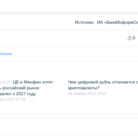
Источник:
ИА «БанкИнформСе
0
иткоин
ЦБ и Минфин хотят
Чем цифровой рубль отличается 
IS-25:
ь российский рынок
криптовалюты?
валют к 2027 году
24 ноября 2023 18:04
бря 2025 17:09