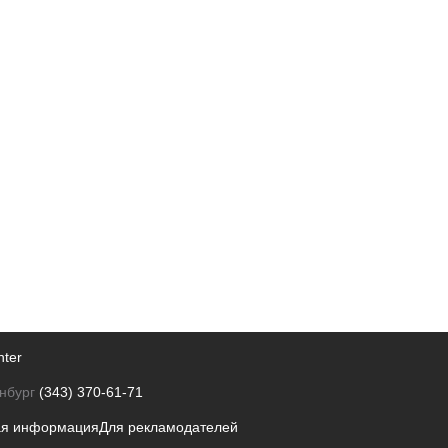
nter
нбург
(343) 370-61-71
ая информация
Для рекламодателей