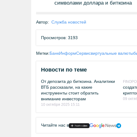
символами доллара и биткоина
Автор:
Служба новостей
Просмотров: 3193
Метки:
БанкИнформСервис
виртуальные валюты
б
Новости по теме
От депозита до биткоина. Аналитики
FINOPOL
ВТБ рассказали, на какие
создат
инструменты стоит обратить
крипто
внимание инвесторам
09 октя
10 октября 2025 15:11
Читайте нас в