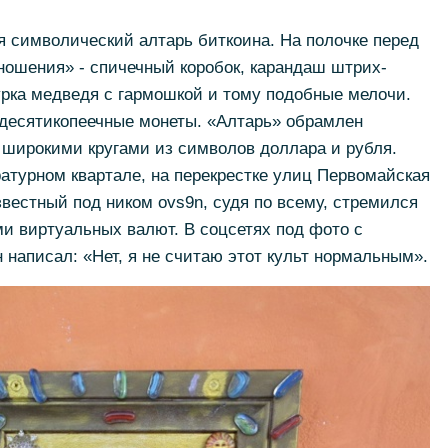
я символический алтарь биткоина. На полочке перед
ношения» - спичечный коробок, карандаш штрих-
урка медведя с гармошкой и тому подобные мелочи.
 десятикопеечные монеты. «Алтарь» обрамлен
 широкими кругами из символов доллара и рубля.
атурном квартале, на перекрестке улиц Первомайская
звестный под ником ovs9n, судя по всему, стремился
и виртуальных валют. В соцсетях под фото с
 написал: «Нет, я не считаю этот культ нормальным».