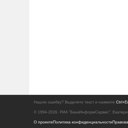
Нашли ошибку? Выделите текст и нажмите
Ctrl+E
© 1994-2026.
РИА "БанкИнформСервис". Екатери
О проекте
Политика конфиденциальности
Правов