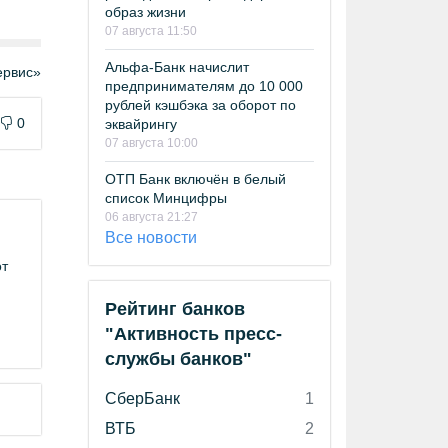
образ жизни
07 августа 11:50
Альфа-Банк начислит
рвис»
предпринимателям до 10 000
рублей кэшбэка за оборот по
0
эквайрингу
07 августа 10:00
ОТП Банк включён в белый
список Минцифры
06 августа 21:27
Все новости
от
Рейтинг банков
"Активность пресс-
службы банков"
СберБанк
1
ВТБ
2