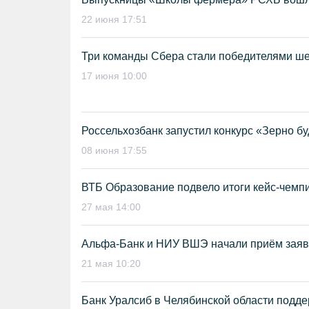
22 июня 17:51
Три команды Сбера стали победителями ше
17 июня 10:00
Россельхозбанк запустил конкурс «Зерно б
08 июня 17:55
ВТБ Образование подвело итоги кейс-чемп
27 мая 14:00
Альфа-Банк и НИУ ВШЭ начали приём заяво
21 мая 10:20
Банк Уралсиб в Челябинской области подде