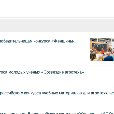
победительницам конкурса «Женщины-
урса молодых ученых «Созвездие агротеха»
российского конкурса учебных материалов для агротехкла
 в шорт-лист Всероссийского конкурса «Женщины в АПК»