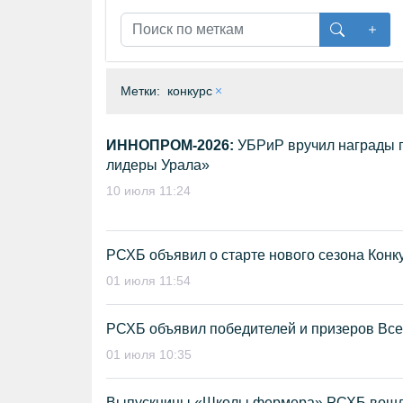
Метки:
конкурс
ИННОПРОМ-2026:
УБРиР вручил награды 
лидеры Урала»
10 июля 11:24
РСХБ объявил о старте нового сезона Конк
01 июля 11:54
РСХБ объявил победителей и призеров Все
01 июля 10:35
Выпускницы «Школы фермера» РСХБ вошли