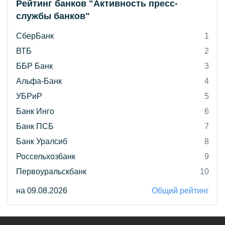
Рейтинг банков "Активность пресс-
службы банков"
СберБанк
1
ВТБ
2
ББР Банк
3
Альфа-Банк
4
УБРиР
5
Банк Инго
6
Банк ПСБ
7
Банк Уралсиб
8
Россельхозбанк
9
Первоуральскбанк
10
на 09.08.2026
Общий рейтинг