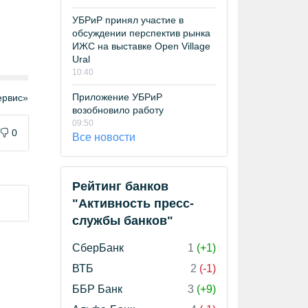
УБРиР принял участие в
обсуждении перспектив рынка
ИЖС на выставке Open Village
Ural
10:40
Приложение УБРиР
рвис»
возобновило работу
09:50
0
Все новости
Рейтинг банков
"Активность пресс-
службы банков"
СберБанк
1
(+1)
ВТБ
2
(-1)
ББР Банк
3
(+9)