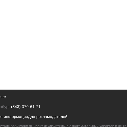
nter
нбург
(343) 370-61-71
ая информация
Для рекламодателей
ртале bankinform.ru, носит исключительно ознакомительный характер и не 