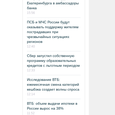
Екатеринбурга в амбассадоры
банка
15:56
ПСБ и МЧС России будут
оказывать поддержку жителям
пострадавших при
чрезвычайных ситуациях
регионов
12:40
Сбер запустил собственную
программу образовательных
кредитов с льготным периодом
12:33
Исследование ВТБ:
ежемесячная смена категорий
кешбэка создает волны спроса
12:14
ВТБ: объем выдачи ипотеки в
России вырос на 38%
11:52