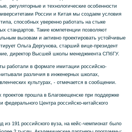
ные, регуляторные и технологические особенности
ниверситетами России и Китая мы создаем условия
типа, способных уверенно работать на стыке
ых стандартов. Такие компетенции позволяют
альным вызовам и активно проектировать устойчивые
тирует Ольга Дергунова, старший вице-президент
ние, директор Высшей школы менеджмента СПбГУ.
нты работали в формате имитации российско-
учитывали различия в инженерных школах,
вленческих культурах, - отмечается в сообщении.
х проектов прошла в Благовещенске при поддержке
и федерального Центра российско-китайского
д из 191 российского вуза, на кейс-чемпионат было
 более 2 тысяч. Академические партнеры программы: