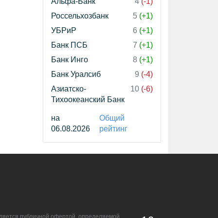
Альфа-Банк
4
(-1)
Россельхозбанк
5
(+1)
УБРиР
6
(+1)
Банк ПСБ
7
(+1)
Банк Инго
8
(+1)
Банк Уралсиб
9
(-4)
Азиатско-
10
(-6)
Тихоокеанский Банк
на
Общий
06.08.2026
рейтинг
является публичной офертой, определяемой