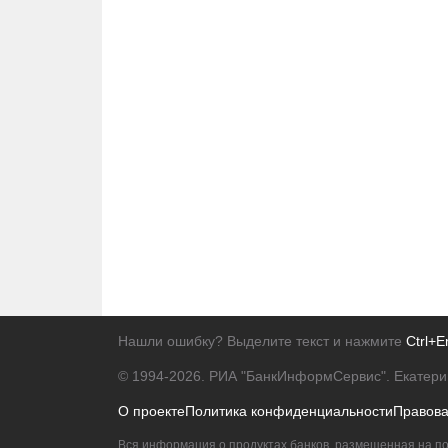
Нашли ошибку? Выделите текст и нажмите
Ctrl+E
© 1994-2026.
РИА "БанкИнформСервис". Екатери
О проекте
Политика конфиденциальности
Правов
Вся информация о продуктах банков, размещенная на по