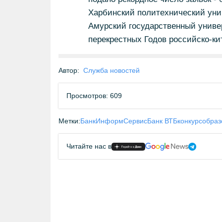
Харбинский политехнический уни
Амурский государственный универ
перекрестных Годов российско-ки
Автор:
Служба новостей
Просмотров: 609
Метки:
БанкИнформСервис
Банк ВТБ
конкурс
образ
Читайте нас в