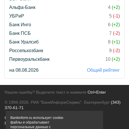
Альфа-Банк
4
(+2)
УБРиР
5
(-1)
Банк Инго
6
(+2)
Банк ПСБ
7
(-2)
Банк Уралсиб
8
(+1)
Россельхозбанк
9
(-2)
Первоуральскбанк
10
(+2)
на 08.08.2026
Общий рейтинг
Нашли ошибку? Выделите текст и нажмите
Ctrl+Enter
© 1994-2026.
РИА "БанкИнформСервис". Екатеринбург
(343)
370-61-71
О проекте
Политика конфиденциальности
Bankinform.ru использует cookie-
файлы и обрабатывает
Правовая информация
Для рекламодателей
персональные данные с