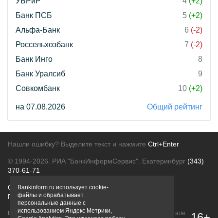
УБРиР
4
(+2)
Банк ПСБ
5
(+2)
Альфа-Банк
6
(-2)
Россельхозбанк
7
(-2)
Банк Инго
8
Банк Уралсиб
9
Совкомбанк
10
(+2)
на 07.08.2026
Общий рейтинг
Нашли ошибку? Выделите текст и нажмите
Ctrl+Enter
© 1994-2026.
РИА "БанкИнформСервис". Екатеринбург
(343)
370-61-71
О проекте
Политика конфиденциальности
Bankinform.ru использует cookie-
файлы и обрабатывает
Правовая информация
Для рекламодателей
персональные данные с
использованием Яндекс Метрики,
Вся информация о продуктах банков, размещенная на портале
16+