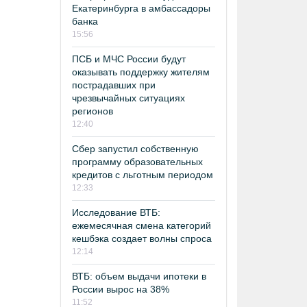
Екатеринбурга в амбассадоры
банка
15:56
ПСБ и МЧС России будут
оказывать поддержку жителям
пострадавших при
чрезвычайных ситуациях
регионов
12:40
Сбер запустил собственную
программу образовательных
кредитов с льготным периодом
12:33
Исследование ВТБ:
ежемесячная смена категорий
кешбэка создает волны спроса
12:14
ВТБ: объем выдачи ипотеки в
России вырос на 38%
11:52