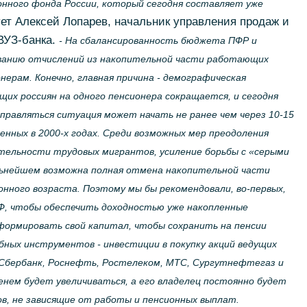
ного фонда России, который сегодня составляет уже
ет Алексей Лопарев, начальник управления продаж и
ВУЗ-банка.
- На сбалансированность бюджета ПФР и
ыванию отчислений из накопительной части работающих
ерам. Конечно, главная причина - демографическая
их россиян на одного пенсионера сокращается, и сегодня
ыправляться ситуация может начать не ранее чем через 10-15
енных в 2000-х годах. Среди возможных мер преодоления
ятельности трудовых мигрантов, усиление борьбы с «серыми
льнейшем возможна полная отмена накопительной части
ионного возраста. Поэтому мы бы рекомендовали, во-первых,
Ф, чтобы обеспечить доходностью уже накопленные
формировать свой капитал, чтобы сохранить на пенсии
бных инструментов - инвестиции в покупку акций ведущих
 Сбербанк, Роснефть, Ростелеком, МТС, Сургутнефтегаз и
нем будет увеличиваться, а его владелец постоянно будет
ов, не зависящие от работы и пенсионных выплат.