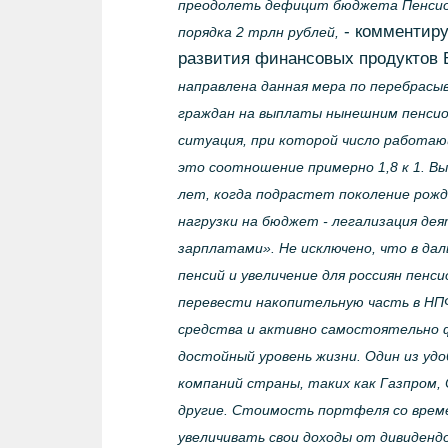
преодолеть дефицит бюджета Пенсион
- комментиру
порядка 2 трлн рублей,
развития финансовых продуктов 
направлена данная мера по перебрас
граждан на выплаты нынешним пенсион
ситуация, при которой число работающ
это соотношение примерно 1,8 к 1. В
лет, когда подрастет поколение рожд
нагрузки на бюджет - легализация де
зарплатами». Не исключено, что в да
пенсий и увеличение для россиян пенс
перевести накопительную часть в НП
средства и активно самостоятельно 
достойный уровень жизни. Один из удо
компаний страны, таких как Газпром,
другие. Стоимость портфеля со време
увеличивать свои доходы от дивиденд