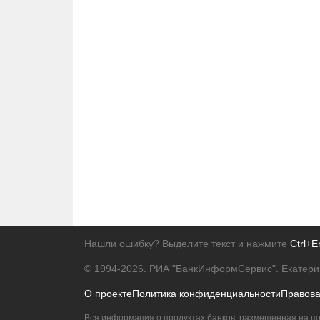
Нашли ошибку? Выделите текст и нажмите
Ctrl+E
© 1994-2026.
РИА "БанкИнформСервис". Екатери
О проекте
Политика конфиденциальности
Правов
Вся информация о продуктах банков, размещенная на по