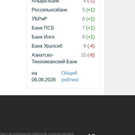
Альфа-Банк
4
(-1)
Россельхозбанк
5
(+1)
УБРиР
6
(+1)
Банк ПСБ
7
(+1)
Банк Инго
8
(+1)
Банк Уралсиб
9
(-4)
Азиатско-
10
(-6)
Тихоокеанский Банк
на
Общий
06.08.2026
рейтинг
является публичной офертой, определяемой