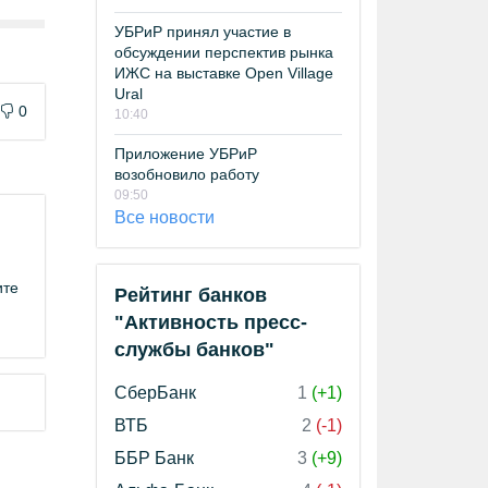
УБРиР принял участие в
обсуждении перспектив рынка
ИЖС на выставке Open Village
Ural
0
10:40
Приложение УБРиР
возобновило работу
09:50
Все новости
ите
Рейтинг банков
"Активность пресс-
службы банков"
СберБанк
1
(+1)
ВТБ
2
(-1)
ББР Банк
3
(+9)