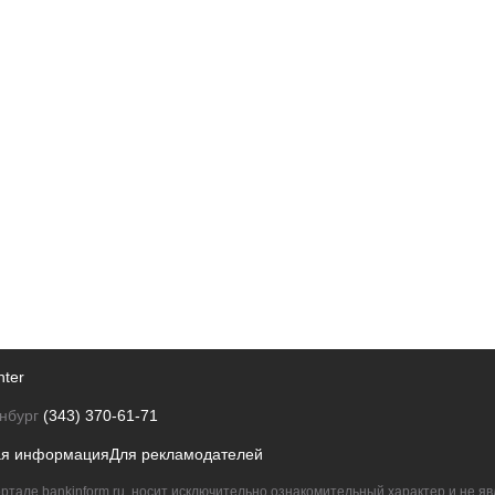
nter
нбург
(343) 370-61-71
ая информация
Для рекламодателей
ртале bankinform.ru, носит исключительно ознакомительный характер и не 