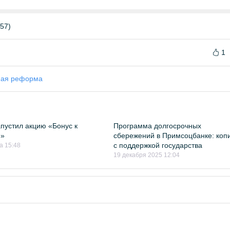
57)
1
ная реформа
пустил акцию «Бонус к
Программа долгосрочных
и»
сбережений в Примсоцбанке: коп
с поддержкой государства
а 15:48
19 декабря 2025 12:04