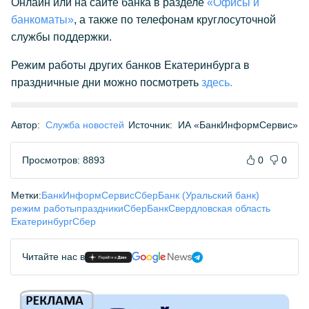
Онлайн или на сайте банка в разделе
«Офисы и
банкоматы»
, а также по телефонам круглосуточной
службы поддержки.
Режим работы других банков Екатеринбурга в
праздничные дни можно посмотреть
здесь.
Автор:
Служба новостей
Источник:
ИА «БанкИнформСервис»
Просмотров: 8893
0
0
Метки:
БанкИнформСервис
СберБанк (Уральский банк)
режим работы
праздники
СберБанк
Свердловская область
Екатеринбург
Сбер
Читайте нас в