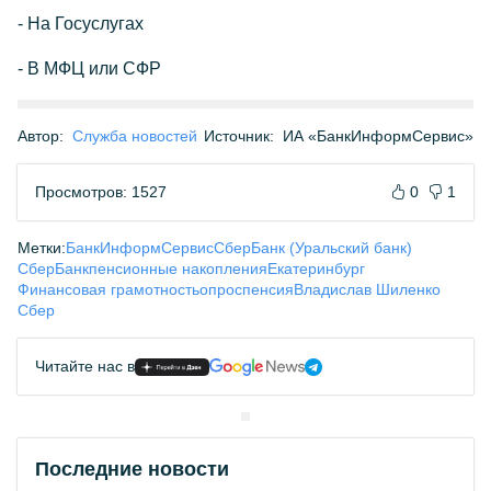
- На Госуслугах
- В МФЦ или СФР
Автор:
Служба новостей
Источник:
ИА «БанкИнформСервис»
Просмотров: 1527
0
1
Метки:
БанкИнформСервис
СберБанк (Уральский банк)
СберБанк
пенсионные накопления
Екатеринбург
Финансовая грамотность
опрос
пенсия
Владислав Шиленко
Сбер
Читайте нас в
Последние новости