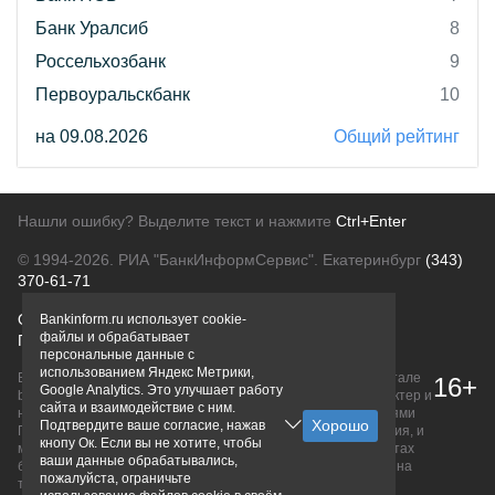
Банк Уралсиб
8
Россельхозбанк
9
Первоуральскбанк
10
на 09.08.2026
Общий рейтинг
Нашли ошибку? Выделите текст и нажмите
Ctrl+Enter
© 1994-2026.
РИА "БанкИнформСервис". Екатеринбург
(343)
370-61-71
О проекте
Политика конфиденциальности
Bankinform.ru использует cookie-
файлы и обрабатывает
Правовая информация
Для рекламодателей
персональные данные с
использованием Яндекс Метрики,
Вся информация о продуктах банков, размещенная на портале
16+
Google Analytics. Это улучшает работу
bankinform.ru, носит исключительно ознакомительный характер и
сайта и взаимодействие с ним.
не является публичной офертой, определяемой положениями
Подтвердите ваше согласие, нажав
ГК РФ. Информация не содержит точного и полного описания, и
кнопу Ок. Если вы не хотите, чтобы
может быть изменена. Конечные условия уточняйте на сайтах
ваши данные обрабатывались,
банков или при личном обращении. Исключительное право на
пожалуйста, ограничьте
товарные знаки принадлежит их правообладателям.