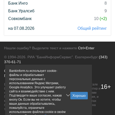
Банк Инго
8
Банк Уралсиб
9
Совкомбанк
10
(+2)
на 07.08.2026
Общий рейтинг
Нашли ошибку? Выделите текст и нажмите
Ctrl+Enter
© 1994-2026.
РИА "БанкИнформСервис". Екатеринбург
(343)
370-61-71
О проекте
Политика конфиденциальности
Bankinform.ru использует cookie-
файлы и обрабатывает
Правовая информация
Для рекламодателей
персональные данные с
использованием Яндекс Метрики,
Вся информация о продуктах банков, размещенная на портале
16+
Google Analytics. Это улучшает работу
bankinform.ru, носит исключительно ознакомительный характер и
сайта и взаимодействие с ним.
не является публичной офертой, определяемой положениями
Подтвердите ваше согласие, нажав
ГК РФ. Информация не содержит точного и полного описания, и
кнопу Ок. Если вы не хотите, чтобы
может быть изменена. Конечные условия уточняйте на сайтах
ваши данные обрабатывались,
банков или при личном обращении. Исключительное право на
пожалуйста, ограничьте
товарные знаки принадлежит их правообладателям.
использование файлов cookie в своём