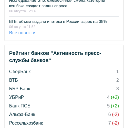
Исследование ВТБ: ежемесячная смена категорий
кешбэка создает волны спроса
06 августа 12:14
ВТБ: объем выдачи ипотеки в России вырос на 38%
06 августа 11:52
Все новости
Рейтинг банков "Активность пресс-
службы банков"
СберБанк
1
ВТБ
2
ББР Банк
3
УБРиР
4
(+2)
Банк ПСБ
5
(+2)
Альфа-Банк
6
(-2)
Россельхозбанк
7
(-2)