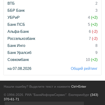
ВТБ
2
ББР Банк
3
УБРиР
4
(+2)
Банк ПСБ
5
(+2)
Альфа-Банк
6
(-2)
Россельхозбанк
7
(-2)
Банк Инго
8
Банк Уралсиб
9
Совкомбанк
10
(+2)
на 07.08.2026
Общий рейтинг
Нашли ошибку? Выделите текст и нажмите
Ctrl+Enter
© 1994-2026.
РИА "БанкИнформСервис". Екатеринбург
(343)
370-61-71