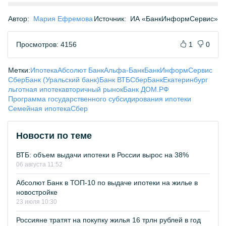
Автор:
Мария Ефремова
Источник:
ИА «БанкИнформСервис»
Просмотров: 4156
1
0
Метки:
Ипотека
Абсолют Банк
Альфа-Банк
БанкИнформСервис
СберБанк (Уральский банк)
Банк ВТБ
СберБанк
Екатеринбург
льготная ипотека
вторичный рынок
Банк ДОМ.РФ
Программа государственного субсидирования ипотеки
Семейная ипотека
Сбер
Новости по теме
ВТБ: объем выдачи ипотеки в России вырос на 38%
06 августа 11:52
Абсолют Банк в ТОП-10 по выдаче ипотеки на жилье в
новостройке
23 июля 10:30
Россияне тратят на покупку жилья 16 трлн рублей в год