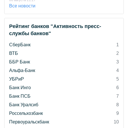
06 августа 21:27
Все новости
Рейтинг банков "Активность пресс-
службы банков"
СберБанк
1
ВТБ
2
ББР Банк
3
Альфа-Банк
4
УБРиР
5
Банк Инго
6
Банк ПСБ
7
Банк Уралсиб
8
Россельхозбанк
9
Первоуральскбанк
10