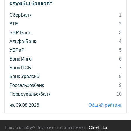
службы банков"
СберБанк
1
ВТБ
2
ББР Банк
3
Альфа-Банк
4
УБРиР
5
Банк Инго
6
Банк ПСБ
7
Банк Уралсиб
8
Россельхозбанк
9
Первоуральскбанк
10
на 09.08.2026
Общий рейтинг
Нашли ошибку? Выделите текст и нажмите
Ctrl+Enter