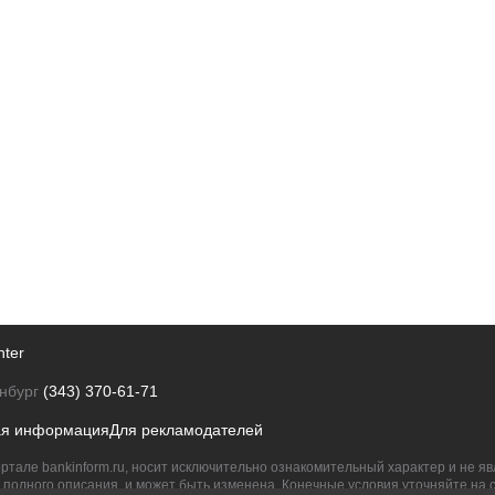
nter
нбург
(343) 370-61-71
ая информация
Для рекламодателей
ртале bankinform.ru, носит исключительно ознакомительный характер и не 
полного описания, и может быть изменена. Конечные условия уточняйте на 