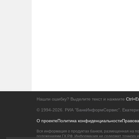
Нашли ошибку? Выделите текст и нажмите
Ctrl+E
© 1994-2026.
РИА "БанкИнформСервис". Екатери
О проекте
Политика конфиденциальности
Правов
Вся информация о продуктах банков, размещенная на по
положениями ГК РФ. Информация не содержит точного и 