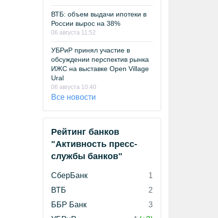
ВТБ: объем выдачи ипотеки в
России вырос на 38%
06 августа 11:52
УБРиР принял участие в
обсуждении перспектив рынка
ИЖС на выставке Open Village
Ural
06 августа 10:40
Все новости
Рейтинг банков
"Активность пресс-
службы банков"
СберБанк
1
ВТБ
2
ББР Банк
3