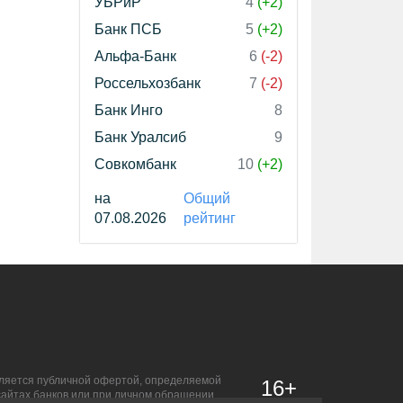
УБРиР
4
(+2)
Банк ПСБ
5
(+2)
Альфа-Банк
6
(-2)
Россельхозбанк
7
(-2)
Банк Инго
8
Банк Уралсиб
9
Совкомбанк
10
(+2)
на
Общий
07.08.2026
рейтинг
является публичной офертой, определяемой
16+
сайтах банков или при личном обращении.