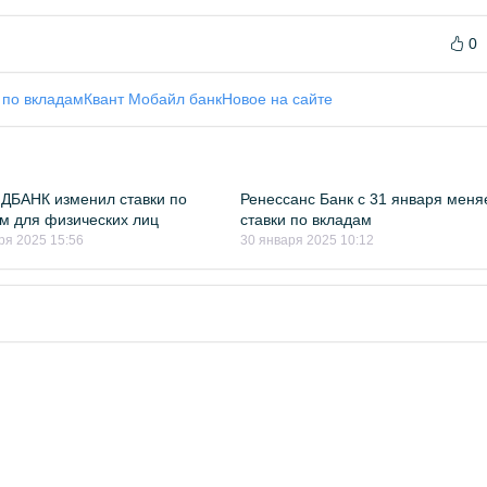
0
 по вкладам
Квант Мобайл банк
Новое на сайте
ДБАНК изменил ставки по
Ренессанс Банк с 31 января меня
м для физических лиц
ставки по вкладам
ря 2025 15:56
30 января 2025 10:12