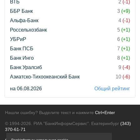
ВТБ
2
(-1)
ББР Банк
3
(+9)
Альфа-Банк
4
(-1)
Россельхозбанк
5
(+1)
УБРиР
6
(+1)
Банк ПСБ
7
(+1)
Банк Инго
8
(+1)
Банк Уралсиб
9
(-4)
Азиатско-Тихоокеанский Банк
10
(-6)
на 06.08.2026
Общий рейтинг
Нашли ошибку? Выделите текст и нажмите
Ctrl+Enter
© 1994-2026.
РИА "БанкИнформСервис". Екатеринбург
(343)
370-61-71