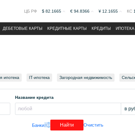
ЦБ РФ
$
82.1665
€
94.8366
¥
12.1655
КС
ДЕБЕТОВЫЕ КАРТЫ
КРЕДИТНЫЕ КАРТЫ
КРЕДИТЫ
ИПОТЕКА
я ипотека
IT-ипотека
Загородная недвижимость
Сельс
Название кредита
Найти
Очистить
Банки