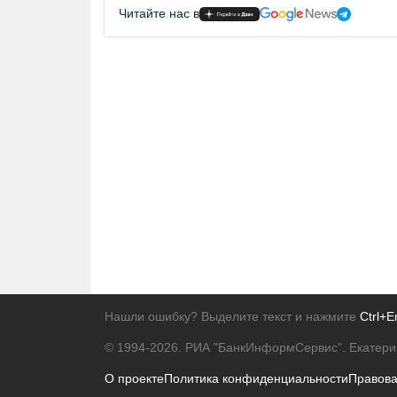
Читайте нас в
Нашли ошибку? Выделите текст и нажмите
Ctrl+E
© 1994-2026.
РИА "БанкИнформСервис". Екатери
О проекте
Политика конфиденциальности
Правов