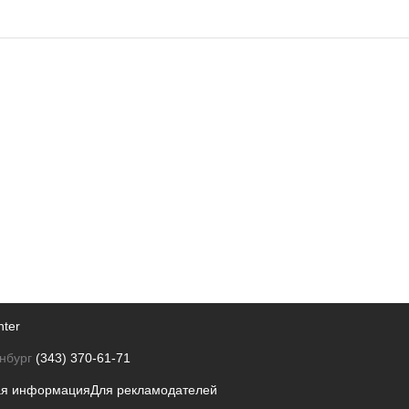
nter
нбург
(343) 370-61-71
ая информация
Для рекламодателей