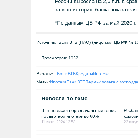
России выросла на 2,6 п.п. в сра
за всю историю банка показателя 
*По данным ЦБ РФ за май 2020 г.
Источник:
Банк ВТБ (ПАО) (лицензия ЦБ РФ № 1
Просмотров: 1032
В статье:
Банк ВТБ
Кредиты
Ипотека
Метки:
Ипотека
Банк ВТБ
Пермь
Ипотека с господд
Новости по теме
ВТБ повысил первоначальный взнос
Росбан
по льготной ипотеке до 60%
комбин
11 июня 2024 12:58
22 авгу