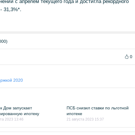
внении с апрелем текущего года и достигла рекордного
- 31,3%*.
000)
0
ержкой 2020
к Дом запускает
ПСБ снизил ставки по льготной
ированную ипотеку
ипотеке
ста 2023 13:46
21 августа 2023 15:37