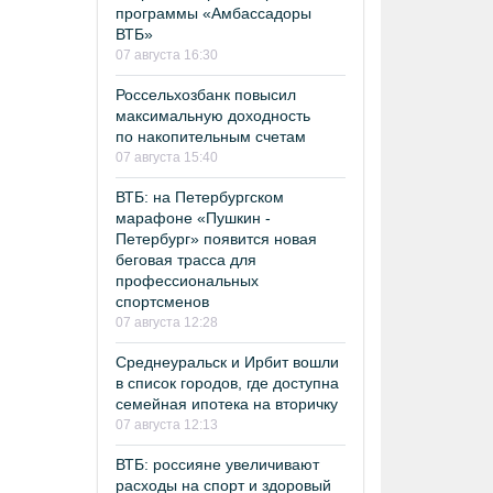
программы «Амбассадоры
ВТБ»
07 августа 16:30
Россельхозбанк повысил
максимальную доходность
по накопительным счетам
07 августа 15:40
ВТБ: на Петербургском
марафоне «Пушкин -
Петербург» появится новая
беговая трасса для
профессиональных
спортсменов
07 августа 12:28
Среднеуральск и Ирбит вошли
в список городов, где доступна
семейная ипотека на вторичку
07 августа 12:13
ВТБ: россияне увеличивают
расходы на спорт и здоровый