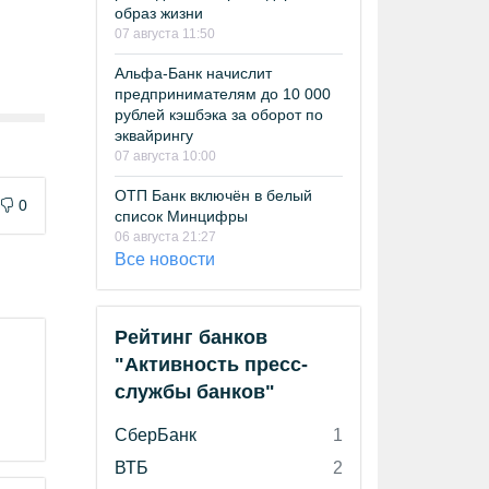
образ жизни
07 августа 11:50
Альфа-Банк начислит
предпринимателям до 10 000
рублей кэшбэка за оборот по
эквайрингу
07 августа 10:00
ОТП Банк включён в белый
0
список Минцифры
06 августа 21:27
Все новости
Рейтинг банков
"Активность пресс-
службы банков"
СберБанк
1
ВТБ
2