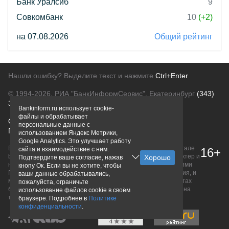
Банк Уралсиб
9
Совкомбанк
10
(+2)
на 07.08.2026
Общий рейтинг
Нашли ошибку? Выделите текст и нажмите
Ctrl+Enter
© 1994-2026.
РИА "БанкИнформСервис". Екатеринбург
(343)
370-61-71
Bankinform.ru использует cookie-
файлы и обрабатывает
О проекте
Политика конфиденциальности
персональные данные с
Правовая информация
Для рекламодателей
использованием Яндекс Метрики,
Google Analytics. Это улучшает работу
Вся информация о продуктах банков, размещенная на портале
сайта и взаимодействие с ним.
16+
bankinform.ru, носит исключительно ознакомительный характер и
Подтвердите ваше согласие, нажав
не является публичной офертой, определяемой положениями
кнопу Ок. Если вы не хотите, чтобы
ГК РФ. Информация не содержит точного и полного описания, и
ваши данные обрабатывались,
может быть изменена. Конечные условия уточняйте на сайтах
пожалуйста, ограничьте
банков или при личном обращении. Исключительное право на
использование файлов cookie в своём
товарные знаки принадлежит их правообладателям.
браузере. Подробнее в
Политике
конфиденциальности
.