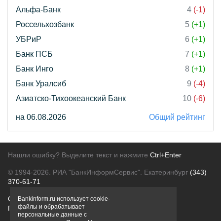
Альфа-Банк
4
(-1)
Россельхозбанк
5
(+1)
УБРиР
6
(+1)
Банк ПСБ
7
(+1)
Банк Инго
8
(+1)
Банк Уралсиб
9
(-4)
Азиатско-Тихоокеанский Банк
10
(-6)
на 06.08.2026
Общий рейтинг
Нашли ошибку? Выделите текст и нажмите
Ctrl+Enter
© 1994-2026.
РИА "БанкИнформСервис". Екатеринбург
(343)
370-61-71
О проекте
Политика конфиденциальности
Bankinform.ru использует cookie-
файлы и обрабатывает
Правовая информация
Для рекламодателей
персональные данные с