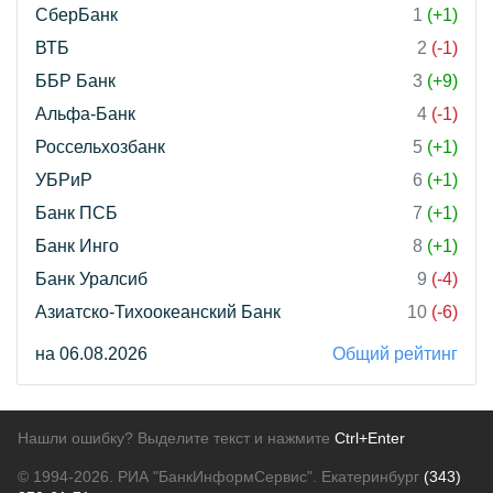
СберБанк
1
(+1)
ВТБ
2
(-1)
ББР Банк
3
(+9)
Альфа-Банк
4
(-1)
Россельхозбанк
5
(+1)
УБРиР
6
(+1)
Банк ПСБ
7
(+1)
Банк Инго
8
(+1)
Банк Уралсиб
9
(-4)
Азиатско-Тихоокеанский Банк
10
(-6)
на 06.08.2026
Общий рейтинг
Нашли ошибку? Выделите текст и нажмите
Ctrl+Enter
© 1994-2026.
РИА "БанкИнформСервис". Екатеринбург
(343)