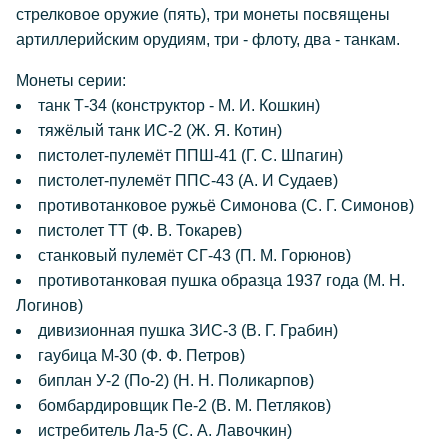
стрелковое оружие (пять), три монеты посвящены
артиллерийским орудиям, три - флоту, два - танкам.
Монеты серии:
танк Т-34 (конструктор - М. И. Кошкин)
тяжёлый танк ИС-2 (Ж. Я. Котин)
пистолет-пулемёт ППШ-41 (Г. С. Шпагин)
пистолет-пулемёт ППС-43 (А. И Судаев)
противотанковое ружьё Симонова (С. Г. Симонов)
пистолет ТТ (Ф. В. Токарев)
станковый пулемёт СГ-43 (П. М. Горюнов)
противотанковая пушка образца 1937 года (М. Н.
Логинов)
дивизионная пушка ЗИС-3 (В. Г. Грабин)
гаубица М-30 (Ф. Ф. Петров)
биплан У-2 (По-2) (Н. Н. Поликарпов)
бомбардировщик Пе-2 (В. М. Петляков)
истребитель Ла-5 (С. А. Лавочкин)