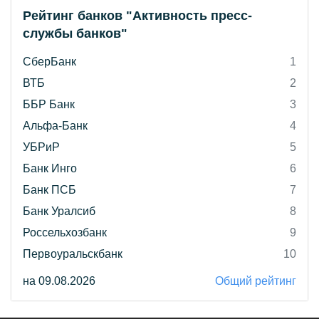
Рейтинг банков "Активность пресс-
службы банков"
СберБанк
1
ВТБ
2
ББР Банк
3
Альфа-Банк
4
УБРиР
5
Банк Инго
6
Банк ПСБ
7
Банк Уралсиб
8
Россельхозбанк
9
Первоуральскбанк
10
на 09.08.2026
Общий рейтинг