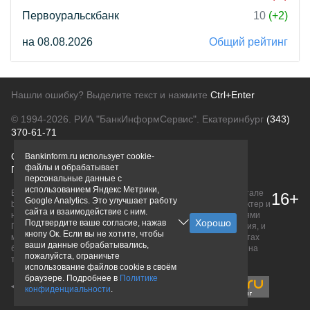
Первоуральскбанк
10
(+2)
на 08.08.2026
Общий рейтинг
Нашли ошибку? Выделите текст и нажмите
Ctrl+Enter
© 1994-2026.
РИА "БанкИнформСервис". Екатеринбург
(343)
370-61-71
О проекте
Политика конфиденциальности
Bankinform.ru использует cookie-
файлы и обрабатывает
Правовая информация
Для рекламодателей
персональные данные с
использованием Яндекс Метрики,
Вся информация о продуктах банков, размещенная на портале
16+
Google Analytics. Это улучшает работу
bankinform.ru, носит исключительно ознакомительный характер и
сайта и взаимодействие с ним.
не является публичной офертой, определяемой положениями
Подтвердите ваше согласие, нажав
ГК РФ. Информация не содержит точного и полного описания, и
кнопу Ок. Если вы не хотите, чтобы
может быть изменена. Конечные условия уточняйте на сайтах
ваши данные обрабатывались,
банков или при личном обращении. Исключительное право на
пожалуйста, ограничьте
товарные знаки принадлежит их правообладателям.
использование файлов cookie в своём
браузере. Подробнее в
Политике
конфиденциальности
.