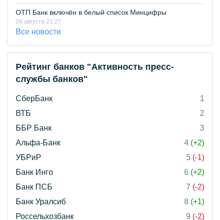
ОТП Банк включён в белый список Минцифры
06 августа 21:27
Все новости
Рейтинг банков "Активность пресс-
службы банков"
СберБанк
1
ВТБ
2
ББР Банк
3
Альфа-Банк
4
(+2)
УБРиР
5
(-1)
Банк Инго
6
(+2)
Банк ПСБ
7
(-2)
Банк Уралсиб
8
(+1)
Россельхозбанк
9
(-2)