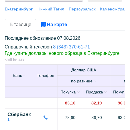
Екатеринбург
Нижний Тагил
Первоуральск
Каменск-Ураль
В таблице
На карте
Последнее обновление 07.08.2026
Справочный телефон
8 (343) 370-61-71
Где купить доллары нового образца в Екатеринбурге
xml
Печать
Доллар США
Банк
Телефон
по разнице
по
Покупка
Продажа
Покупка
83,10
82,19
96,00
СберБанк
78,60
86,70
93,00
1