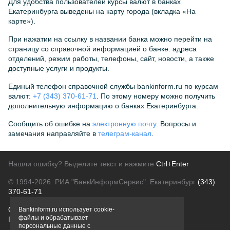
Для удобства пользователей курсы валют в банках
Екатеринбурга выведены на карту города (вкладка «На
карте»).
При нажатии на ссылку в названии банка можно перейти на
страницу со справочной информацией о банке: адреса
отделений, режим работы, телефоны, сайт, новости, а также
доступные услуги и продукты.
Единый телефон справочной службы bankinform.ru по курсам
валют:
+7 (343) 370-61-71
. По этому номеру можно получить
дополнительную информацию о банках Екатеринбурга.
Сообщить об ошибке на
электронную почту
. Вопросы и
замечания направляйте в
телеграм-канал
.
Нашли ошибку? Выделите текст и нажмите
Ctrl+Enter
© 1994-2026.
РИА "БанкИнформСервис". Екатеринбург
(343)
370-61-71
О проекте
Политика конфиденциальности
Bankinform.ru использует cookie-
файлы и обрабатывает
Правовая информация
Для рекламодателей
персональные данные с