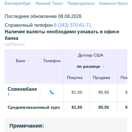
Екатеринбург
Нижний Тагил
Первоуральск
Каменск-Уральс
Последнее обновление 08.08.2026
Справочный телефон
8 (343) 370-61-71
Наличие валюты необходимо узнавать в офисе
банка
xml
Печать
Доллар США
Банк
Телефон
по разнице
Покупка
Продажа
Покуп
Совкомбанк
81,50
85,50
95,
1
Средневзвешенный курс
81,50
85,50
95,
Примечания: