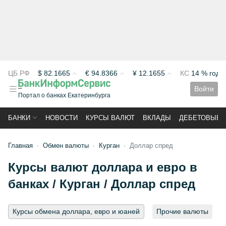
ЦБ РФ
$
82.1665
€
94.8366
¥
12.1655
КС
14 % год
Войти
Портал о банках Екатеринбурга
БАНКИ
НОВОСТИ
КУРСЫ ВАЛЮТ
ВКЛАДЫ
ДЕБЕТОВЫЕ 
Главная
Обмен валюты
Курган
Доллар спред
Курсы валют доллара и евро в
банках / Курган / Доллар спред
Курсы обмена доллара, евро и юаней
Прочие валюты