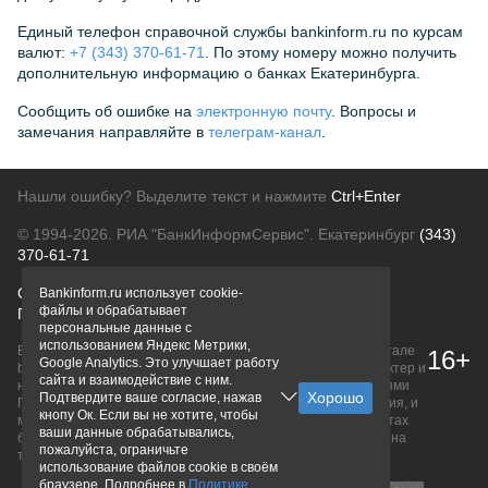
Единый телефон справочной службы bankinform.ru по курсам
валют:
+7 (343) 370-61-71
. По этому номеру можно получить
дополнительную информацию о банках Екатеринбурга.
Сообщить об ошибке на
электронную почту
. Вопросы и
замечания направляйте в
телеграм-канал
.
Нашли ошибку? Выделите текст и нажмите
Ctrl+Enter
© 1994-2026.
РИА "БанкИнформСервис". Екатеринбург
(343)
370-61-71
О проекте
Политика конфиденциальности
Bankinform.ru использует cookie-
файлы и обрабатывает
Правовая информация
Для рекламодателей
персональные данные с
использованием Яндекс Метрики,
Вся информация о продуктах банков, размещенная на портале
16+
Google Analytics. Это улучшает работу
bankinform.ru, носит исключительно ознакомительный характер и
сайта и взаимодействие с ним.
не является публичной офертой, определяемой положениями
Подтвердите ваше согласие, нажав
ГК РФ. Информация не содержит точного и полного описания, и
кнопу Ок. Если вы не хотите, чтобы
может быть изменена. Конечные условия уточняйте на сайтах
ваши данные обрабатывались,
банков или при личном обращении. Исключительное право на
пожалуйста, ограничьте
товарные знаки принадлежит их правообладателям.
использование файлов cookie в своём
браузере. Подробнее в
Политике