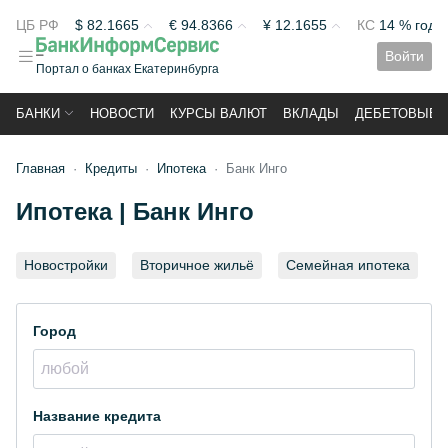
ЦБ РФ
$
82.1665
€
94.8366
¥
12.1655
КС
14 % год
Войти
Портал о банках Екатеринбурга
БАНКИ
НОВОСТИ
КУРСЫ ВАЛЮТ
ВКЛАДЫ
ДЕБЕТОВЫЕ 
Главная
Кредиты
Ипотека
Банк Инго
Ипотека | Банк Инго
Новостройки
Вторичное жильё
Семейная ипотека
Город
Название кредита