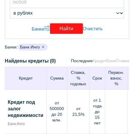
Найти
Очистить
Банки
Банки:
Банк Инго
Найдены кредиты (0)
Последние
Кредит
Банк
Ставка
Ставка,
Первон.
В
Кредит
Сумма
%
Срок
взнос,
годовых
%
от 1
Кредит под
от
года
залог
500000
от
до
до 20
21,5%
недвижимости
15
млн.
лет
Банк Инго