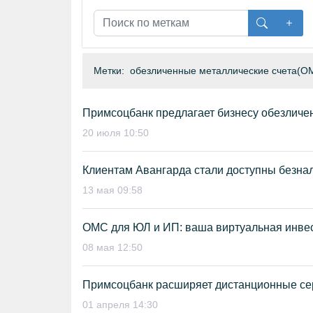
Метки:
обезличенные металлические счета(О
Примсоцбанк предлагает бизнесу обезличе
20 июля 10:50
Клиентам Авангарда стали доступны безна
13 мая 09:58
ОМС для ЮЛ и ИП: ваша виртуальная инве
08 мая 12:50
Примсоцбанк расширяет дистанционные с
01 апреля 14:30