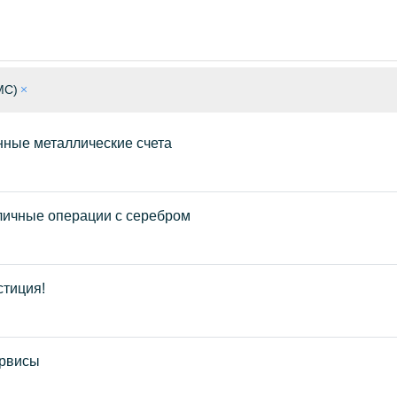
МС)
нные металлические счета
личные операции с серебром
стиция!
ервисы