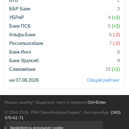
ВТБ
2
ББР Банк
3
УБРиР
4
(+2)
Банк ПСБ
5
(+2)
Альфа-Банк
6
(-2)
Россельхозбанк
7
(-2)
Банк Инго
8
Банк Уралсиб
9
Совкомбанк
10
(+2)
на 07.08.2026
Общий рейтинг
Нашли ошибку? Выделите текст и нажмите
Ctrl+Enter
© 1994-2026.
РИА "БанкИнформСервис". Екатеринбург
(343)
370-61-71
О проекте
Политика конфиденциальности
Bankinform.ru использует cookie-