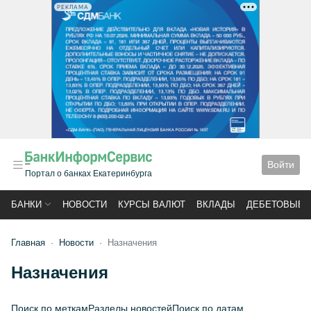
РЕКЛАМА
Войти
Портал о банках Екатеринбурга
БАНКИ
НОВОСТИ
КУРСЫ ВАЛЮТ
ВКЛАДЫ
ДЕБЕТОВЫЕ 
Главная
Новости
Назначения
Назначения
Поиск по меткам
Разделы новостей
Поиск по датам