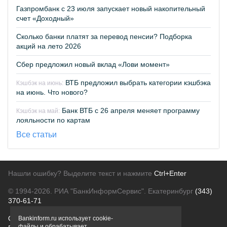
Газпромбанк с 23 июля запускает новый накопительный
счет «Доходный»
Сколько банки платят за перевод пенсии? Подборка
акций на лето 2026
Сбер предложил новый вклад «Лови момент»
ВТБ предложил выбрать категории кэшбэка
Кэшбэк на июнь:
на июнь. Что нового?
Банк ВТБ с 26 апреля меняет программу
Кэшбэк на май:
лояльности по картам
Все статьи
Нашли ошибку? Выделите текст и нажмите
Ctrl+Enter
© 1994-2026.
РИА "БанкИнформСервис". Екатеринбург
(343)
370-61-71
О проекте
Политика конфиденциальности
Bankinform.ru использует cookie-
файлы и обрабатывает