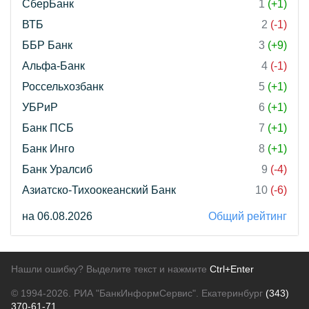
СберБанк
1
(+1)
ВТБ
2
(-1)
ББР Банк
3
(+9)
Альфа-Банк
4
(-1)
Россельхозбанк
5
(+1)
УБРиР
6
(+1)
Банк ПСБ
7
(+1)
Банк Инго
8
(+1)
Банк Уралсиб
9
(-4)
Азиатско-Тихоокеанский Банк
10
(-6)
на 06.08.2026
Общий рейтинг
Нашли ошибку? Выделите текст и нажмите
Ctrl+Enter
© 1994-2026.
РИА "БанкИнформСервис". Екатеринбург
(343)
370-61-71