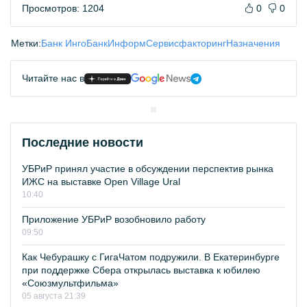
Просмотров: 1204
0
0
Метки:
Банк Инго
БанкИнформСервис
факторинг
Назначения
Читайте нас в
Последние новости
УБРиР принял участие в обсуждении перспектив рынка
ИЖС на выставке Open Village Ural
10:40
Приложение УБРиР возобновило работу
09:50
Как Чебурашку с ГигаЧатом подружили. В Екатеринбурге
при поддержке Сбера открылась выставка к юбилею
«Союзмультфильма»
05 августа 21:39