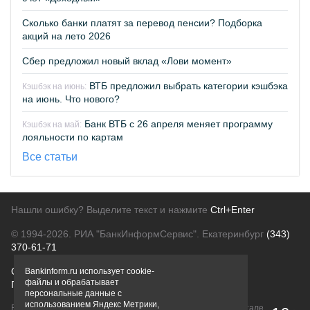
Сколько банки платят за перевод пенсии? Подборка
акций на лето 2026
Сбер предложил новый вклад «Лови момент»
ВТБ предложил выбрать категории кэшбэка
Кэшбэк на июнь:
на июнь. Что нового?
Банк ВТБ с 26 апреля меняет программу
Кэшбэк на май:
лояльности по картам
Все статьи
Нашли ошибку? Выделите текст и нажмите
Ctrl+Enter
© 1994-2026.
РИА "БанкИнформСервис". Екатеринбург
(343)
370-61-71
О проекте
Политика конфиденциальности
Bankinform.ru использует cookie-
файлы и обрабатывает
Правовая информация
Для рекламодателей
персональные данные с
использованием Яндекс Метрики,
Вся информация о продуктах банков, размещенная на портале