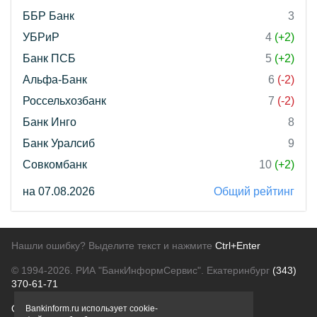
ББР Банк
3
УБРиР
4
(+2)
Банк ПСБ
5
(+2)
Альфа-Банк
6
(-2)
Россельхозбанк
7
(-2)
Банк Инго
8
Банк Уралсиб
9
Совкомбанк
10
(+2)
на 07.08.2026
Общий рейтинг
Нашли ошибку? Выделите текст и нажмите
Ctrl+Enter
© 1994-2026.
РИА "БанкИнформСервис". Екатеринбург
(343)
370-61-71
О проекте
Политика конфиденциальности
Bankinform.ru использует cookie-