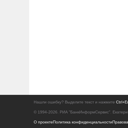
Нашли ошибку? Выделите текст и нажмите
Ctrl+E
© 1994-2026.
РИА "БанкИнформСервис". Екатери
О проекте
Политика конфиденциальности
Правов