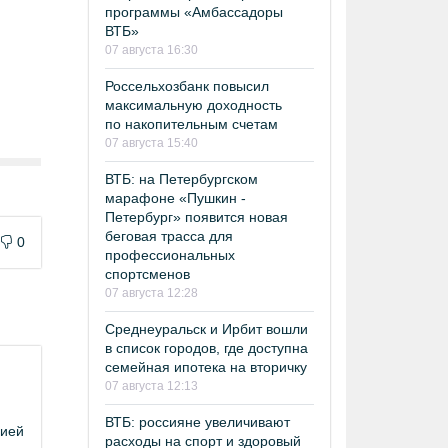
программы «Амбассадоры
ВТБ»
07 августа 16:30
Россельхозбанк повысил
максимальную доходность
по накопительным счетам
07 августа 15:40
ВТБ: на Петербургском
марафоне «Пушкин -
Петербург» появится новая
беговая трасса для
0
профессиональных
спортсменов
07 августа 12:28
Среднеуральск и Ирбит вошли
в список городов, где доступна
семейная ипотека на вторичку
07 августа 12:13
ВТБ: россияне увеличивают
цией
расходы на спорт и здоровый