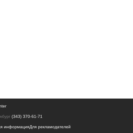
nter
нбург
(343) 370-61-71
ая информация
Для рекламодателей