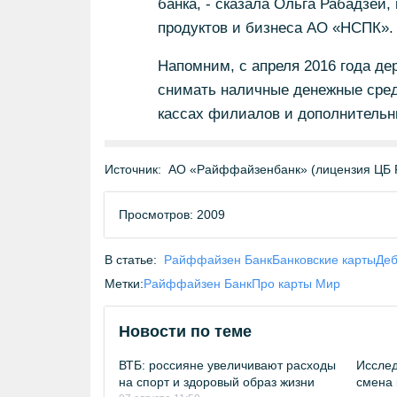
банка, - сказала Ольга Рабадзей
продуктов и бизнеса АО «НСПК».
Напомним, с апреля 2016 года де
снимать наличные денежные сред
кассах филиалов и дополнительн
Источник:
АО «Райффайзенбанк» (лицензия ЦБ 
Просмотров: 2009
В статье:
Райффайзен Банк
Банковские карты
Деб
Метки:
Райффайзен Банк
Про карты Мир
Новости по теме
ВТБ: россияне увеличивают расходы
Исслед
на спорт и здоровый образ жизни
смена 