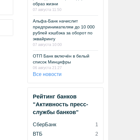
образ жизни
07 августа 11:50
Альфа-Банк начислит
предпринимателям до 10 000
рублей кэшбэка за оборот по
эквайрингу
07 августа 10:00
ОТП Банк включён в белый
список Минцифры
06 августа 21:27
Все новости
Рейтинг банков
"Активность пресс-
службы банков"
СберБанк
1
ВТБ
2