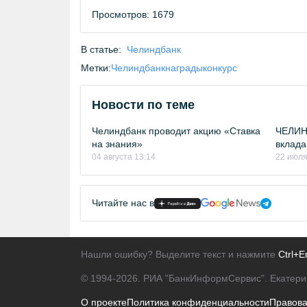
Просмотров: 1679
В статье:
Челиндбанк
Метки:
Челиндбанк
награды
конкурс
Новости по теме
Челиндбанк проводит акцию «Ставка
ЧЕЛИН
на знания»
вклада
04 августа 13:14
22 июля
Читайте нас в
Нашли ошибку? Выделите текст и нажмите
Ctrl+E
© 1994-2026.
РИА "БанкИнформСервис". Екатери
О проекте
Политика конфиденциальности
Правов