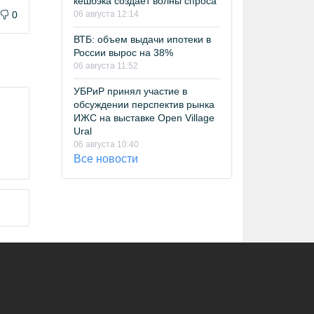
кешбэка создает волны спроса
0
06 августа 12:14
ВТБ: объем выдачи ипотеки в
России вырос на 38%
06 августа 11:52
УБРиР принял участие в
обсуждении перспектив рынка
ИЖС на выставке Open Village
Ural
06 августа 10:40
Все новости