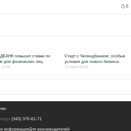
0
ДБАНК повысил ставки по
Старт с Челиндбанком: особые
м для физических лиц
условия для нового бизнеса
 15:56
21 июля 09:50
nter
нбург
(343) 370-61-71
ая информация
Для рекламодателей