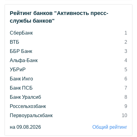
Рейтинг банков "Активность пресс-
службы банков"
СберБанк
1
ВТБ
2
ББР Банк
3
Альфа-Банк
4
УБРиР
5
Банк Инго
6
Банк ПСБ
7
Банк Уралсиб
8
Россельхозбанк
9
Первоуральскбанк
10
на 09.08.2026
Общий рейтинг