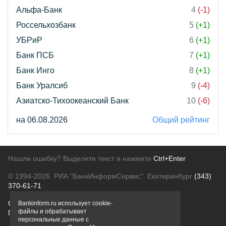
Альфа-Банк
4
(-1)
Россельхозбанк
5
(+1)
УБРиР
6
(+1)
Банк ПСБ
7
(+1)
Банк Инго
8
(+1)
Банк Уралсиб
9
(-4)
Азиатско-Тихоокеанский Банк
10
(-6)
на 06.08.2026
Общий рейтинг
Нашли ошибку? Выделите текст и нажмите
Ctrl+Enter
© 1994-2026.
РИА "БанкИнформСервис". Екатеринбург
(343)
370-61-71
О проекте
Политика конфиденциальности
Bankinform.ru использует cookie-
файлы и обрабатывает
Правовая информация
Для рекламодателей
персональные данные с