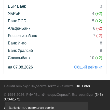
ББР Банк
3
УБРиР
4
(+2)
Банк ПСБ
5
(+2)
Альфа-Банк
6
(-2)
Россельхозбанк
7
(-2)
Банк Инго
8
Банк Уралсиб
9
Совкомбанк
10
(+2)
на 07.08.2026
Общий рейтинг
Нашли ошибку? Выделите текст и нажмите
Ctrl+Enter
© 1994-2026.
РИА "БанкИнформСервис". Екатеринбург
(343)
370-61-71
О проекте
Политика конфиденциальности
Bankinform.ru использует cookie-