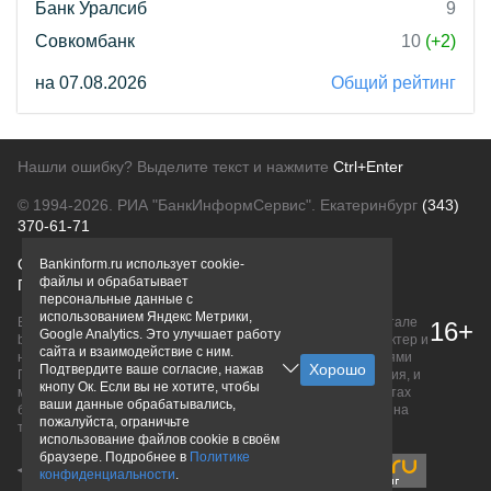
Банк Уралсиб
9
Совкомбанк
10
(+2)
на 07.08.2026
Общий рейтинг
Нашли ошибку? Выделите текст и нажмите
Ctrl+Enter
© 1994-2026.
РИА "БанкИнформСервис". Екатеринбург
(343)
370-61-71
О проекте
Политика конфиденциальности
Bankinform.ru использует cookie-
файлы и обрабатывает
Правовая информация
Для рекламодателей
персональные данные с
использованием Яндекс Метрики,
Вся информация о продуктах банков, размещенная на портале
16+
Google Analytics. Это улучшает работу
bankinform.ru, носит исключительно ознакомительный характер и
сайта и взаимодействие с ним.
не является публичной офертой, определяемой положениями
Подтвердите ваше согласие, нажав
ГК РФ. Информация не содержит точного и полного описания, и
кнопу Ок. Если вы не хотите, чтобы
может быть изменена. Конечные условия уточняйте на сайтах
ваши данные обрабатывались,
банков или при личном обращении. Исключительное право на
пожалуйста, ограничьте
товарные знаки принадлежит их правообладателям.
использование файлов cookie в своём
браузере. Подробнее в
Политике
конфиденциальности
.