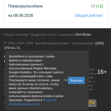
Первоуральскбанк
10
(+2)
на 08.08.2026
Общий рейтинг
Нашли ошибку? Выделите текст и нажмите
Ctrl+Enter
© 1994-2026.
РИА "БанкИнформСервис". Екатеринбург
(343)
370-61-71
О проекте
Политика конфиденциальности
Bankinform.ru использует cookie-
файлы и обрабатывает
Правовая информация
Для рекламодателей
персональные данные с
использованием Яндекс Метрики,
Вся информация о продуктах банков, размещенная на портале
16+
Google Analytics. Это улучшает работу
bankinform.ru, носит исключительно ознакомительный характер и
сайта и взаимодействие с ним.
не является публичной офертой, определяемой положениями
Подтвердите ваше согласие, нажав
ГК РФ. Информация не содержит точного и полного описания, и
кнопу Ок. Если вы не хотите, чтобы
может быть изменена. Конечные условия уточняйте на сайтах
ваши данные обрабатывались,
банков или при личном обращении. Исключительное право на
пожалуйста, ограничьте
товарные знаки принадлежит их правообладателям.
использование файлов cookie в своём
браузере. Подробнее в
Политике
конфиденциальности
.