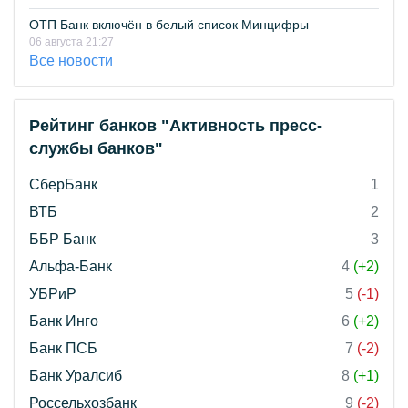
ОТП Банк включён в белый список Минцифры
06 августа 21:27
Все новости
Рейтинг банков "Активность пресс-
службы банков"
СберБанк
1
ВТБ
2
ББР Банк
3
Альфа-Банк
4
(+2)
УБРиР
5
(-1)
Банк Инго
6
(+2)
Банк ПСБ
7
(-2)
Банк Уралсиб
8
(+1)
Россельхозбанк
9
(-2)