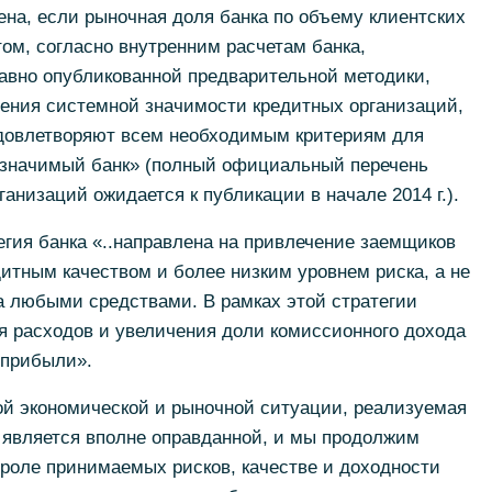
ена, если рыночная доля банка по объему клиентских
том, согласно внутренним расчетам банка,
авно опубликованной предварительной методики,
ения системной значимости кредитных организаций,
довлетворяют всем необходимым критериям для
о значимый банк» (полный официальный перечень
анизаций ожидается к публикации в начале 2014 г.).
егия банка «..направлена на привлечение заемщиков
дитным качеством и более низким уровнем риска, а не
а любыми средствами. В рамках этой стратегии
я расходов и увеличения доли комиссионного дохода
 прибыли».
ой экономической и рыночной ситуации, реализуемая
 является вполне оправданной, и мы продолжим
троле принимаемых рисков, качестве и доходности