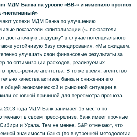
г МДМ Банка на уровне «ВВ-» и изменило прогноз
а «негативный»
мечают успехи МДМ Банка по улучшению
чивые показатели капитализации («..показатели
т достаточную „подушку“ в случае потенциального
 также устойчивую базу фондирования. «Мы ожидаем,
остепенно улучшать свои финансовые результаты за
мер по оптимизации расходов, реализуемых
 в пресс-релизе агентства. В то же время, агентство
тельно качества активов банка и снижения его
я общей экономической и рыночной ситуации в
жили основной причиной для пересмотра прогноза.
ла 2013 года МДМ Банк занимает 15 место по
отмечают в своем пресс-релизе, банк имеет прочные
Сибири и Урала. Тем не менее, S&P отмечают, что
емной значимости банка (по внутренней методологии