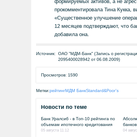
формируемых активов, а не агре
прокомментировала Тина Кукка, 
«Существенное улучшение опера
12 месяцев подтверждают, что ба
добавила она.
Источник:
ОАО "МДМ-Банк" (Запись о регистраци
2095400028942 от 06.08.2009)
Просмотров: 1590
Метки:
рейтинг
МДМ Банк
Standard&Poor's
Новости по теме
Банк Уралсиб - в Топ-10 рейтинга по
Абсолю
объемам ипотечного кредитования
банков
05 августа 11:12
04 авгу