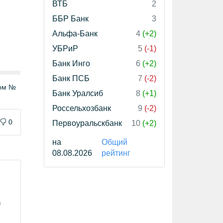
ВТБ
2
ББР Банк
3
Альфа-Банк
4
(+2)
УБРиР
5
(-1)
Банк Инго
6
(+2)
Банк ПСБ
7
(-2)
том №
Банк Уралсиб
8
(+1)
Россельхозбанк
9
(-2)
0
Первоуральскбанк
10
(+2)
на
Общий
08.08.2026
рейтинг
в