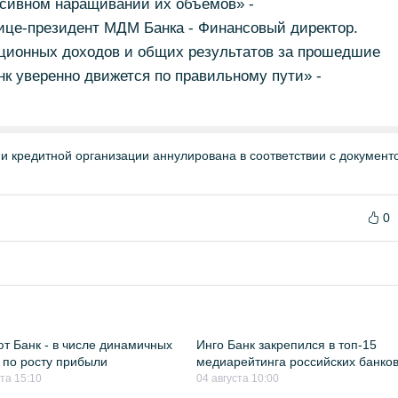
ссивном наращивании их объемов» -
вице-президент МДМ Банка - Финансовый директор.
ционных доходов и общих результатов за прошедшие
нк уверенно движется по правильному пути» -
и кредитной организации аннулирована в соответствии с докумен
0
т Банк - в числе динамичных
Инго Банк закрепился в топ-15
 по росту прибыли
медиарейтинга российских банко
ста 15:10
04 августа 10:00