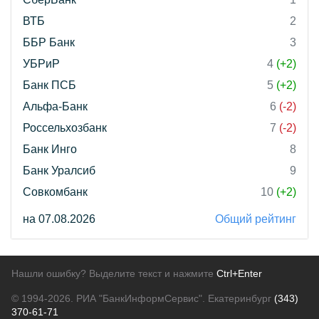
ВТБ
2
ББР Банк
3
УБРиР
4
(+2)
Банк ПСБ
5
(+2)
Альфа-Банк
6
(-2)
Россельхозбанк
7
(-2)
Банк Инго
8
Банк Уралсиб
9
Совкомбанк
10
(+2)
на 07.08.2026
Общий рейтинг
Нашли ошибку? Выделите текст и нажмите
Ctrl+Enter
© 1994-2026.
РИА "БанкИнформСервис". Екатеринбург
(343)
370-61-71