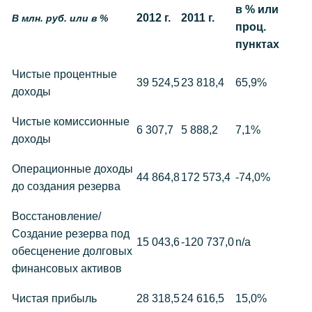
в % или
2012 г.
2011 г.
В млн. руб. или в %
проц.
пунктах
Чистые процентные
39 524,5
23 818,4
65,9%
доходы
Чистые комиссионные
6 307,7
5 888,2
7,1%
доходы
Операционные доходы
44 864,8
172 573,4
-74,0%
до создания резерва
Восстановление/
Создание резерва под
15 043,6
-120 737,0
n/a
обесценение долговых
финансовых активов
Чистая прибыль
28 318,5
24 616,5
15,0%