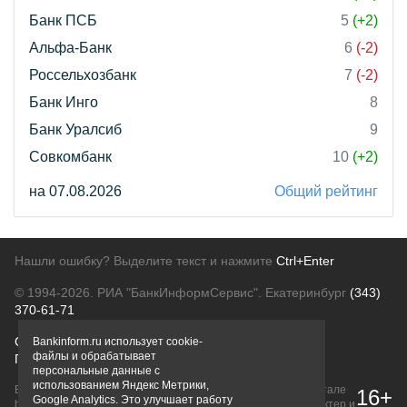
Банк ПСБ
5
(+2)
Альфа-Банк
6
(-2)
Россельхозбанк
7
(-2)
Банк Инго
8
Банк Уралсиб
9
Совкомбанк
10
(+2)
на 07.08.2026
Общий рейтинг
Нашли ошибку? Выделите текст и нажмите
Ctrl+Enter
© 1994-2026.
РИА "БанкИнформСервис". Екатеринбург
(343)
370-61-71
О проекте
Политика конфиденциальности
Bankinform.ru использует cookie-
файлы и обрабатывает
Правовая информация
Для рекламодателей
персональные данные с
использованием Яндекс Метрики,
Вся информация о продуктах банков, размещенная на портале
16+
Google Analytics. Это улучшает работу
bankinform.ru, носит исключительно ознакомительный характер и