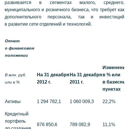
развивается в сегментах малого, среднего,
муниципального и розничного бизнеса, что требует как
дополнительного персонала, так и инвестиций
в развитие сети отделений и технологий.
Отчет
о финансовом
положении
Изменение
На 31 декабря
На 31 декабря
в % или
В млн. руб.
2012 г.
2011 г.
в базисны
или в %
пунктах
Активы
1 294 782,1
1 060 009,3
22,2%
Кредитный
портфель
876 850,6
789 082,9
11,1%
до создания