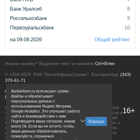
Банк Уралсиб
8
Россельхозбанк
9
Первоуральскбанк
10
на 09.08.2026
Общий рейтинг
Нашли ошибку? Выделите текст и нажмите
Ctrl+Enter
© 1994-2026.
РИА "БанкИнформСервис". Екатеринбург
(343)
370-61-71
О проекте
Политика конфиденциальности
Bankinform.ru использует cookie-
файлы и обрабатывает
Правовая информация
Для рекламодателей
персональные данные с
использованием Яндекс Метрики,
Вся информация о продуктах банков, размещенная на портале
16+
Google Analytics. Это улучшает работу
bankinform.ru, носит исключительно ознакомительный характер и
сайта и взаимодействие с ним.
не является публичной офертой, определяемой положениями
Подтвердите ваше согласие, нажав
ГК РФ. Информация не содержит точного и полного описания, и
кнопу Ок. Если вы не хотите, чтобы
может быть изменена. Конечные условия уточняйте на сайтах
ваши данные обрабатывались,
банков или при личном обращении. Исключительное право на
пожалуйста, ограничьте
товарные знаки принадлежит их правообладателям.