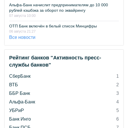
Альфа-Банк начислит предпринимателям до 10 000
рублей кэшбэка за оборот по эквайрингу
07 августа 10:00
ОТП Банк включён в белый список Минцифры
06 августа 21:27
Все новости
Рейтинг банков "Активность пресс-
службы банков"
СберБанк
1
ВТБ
2
ББР Банк
3
Альфа-Банк
4
УБРиР
5
Банк Инго
6
Банк ПСБ
7